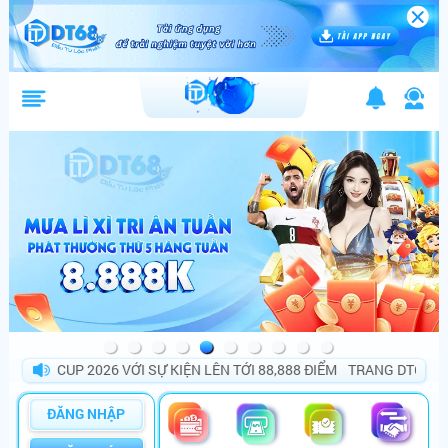
D CUP 2026 VỚI SỰ KIỆN LÊN TỚI 88,888 ĐIỂM
TRANG DT68 BÙNG N
ĐĂNG NHẬP