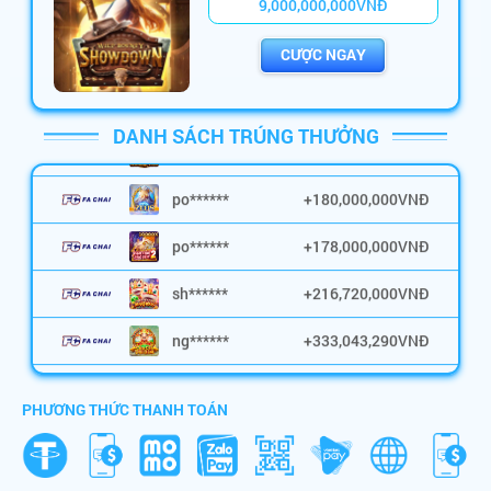
9
,
0
0
0
,
0
0
0
,
0
0
0
VNĐ
CƯỢC NGAY
th******
+
110,000,000
VNĐ
DANH SÁCH TRÚNG THƯỞNG
po******
+
180,000,000
VNĐ
po******
+
178,000,000
VNĐ
sh******
+
216,720,000
VNĐ
ng******
+
333,043,290
VNĐ
go******
+
536,440,000
VNĐ
PHƯƠNG THỨC THANH TOÁN
th******
+
222,540,000
VNĐ
vi******
+
600,000,000
VNĐ